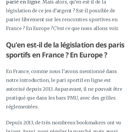
parié en ligne
. Mais alors, qu’en est-il de la
législation de ce jeu d’argent ? Est-il possible de
parier librement sur les rencontres sportives en
France ? En Europe ?C’est ce que nous allons voir.
Qu’en est-il de la législation des paris
sportifs en France ? En Europe ?
En France, comme nous l’avons mentionné dans
notre introduction, le pari sportif en ligne est
autorisé depuis 2013. Auparavant, il ne pouvait être
pratiqué que dans les bars PMU, avec des grilles
réglementées.
Depuis 2013, de très nombreux bookmakers ont vu
le jour. Aussi, pour réguler le marché, mais aussi