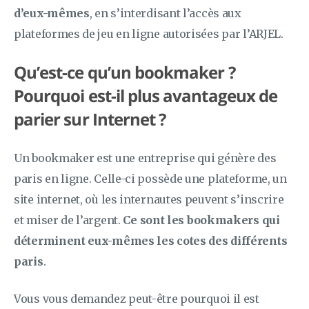
d’eux-mêmes
, en s’interdisant l’accès aux
plateformes de jeu en ligne autorisées par l’ARJEL.
Qu’est-ce qu’un bookmaker ?
Pourquoi est-il plus avantageux de
parier sur Internet ?
Un bookmaker est une entreprise qui génère des
paris en ligne. Celle-ci possède une plateforme, un
site internet, où les internautes peuvent s’inscrire
et miser de l’argent.
Ce sont les bookmakers qui
déterminent eux-mêmes les cotes des différents
paris
.
Vous vous demandez peut-être pourquoi il est