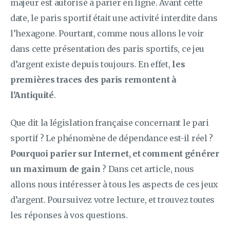
majeur est autorisé à parier en ligne. Avant cette
date, le paris sportif était une activité interdite dans
l’hexagone. Pourtant, comme nous allons le voir
dans cette présentation des paris sportifs, ce jeu
d’argent existe depuis toujours. En effet,
les
premières traces des paris remontent à
l’Antiquité
.
Que dit la législation française concernant le pari
sportif ? Le phénomène de dépendance est-il réel ?
Pourquoi parier sur Internet, et comment générer
un maximum de gain
? Dans cet article, nous
allons nous intéresser à tous les aspects de ces jeux
d’argent. Poursuivez votre lecture, et trouvez toutes
les réponses à vos questions.